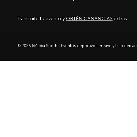
Transmite tu evento y
OBTÉN GANANCIAS
extras.
© 2026 6Media Sports | Eventos deportivos en vivo y bajo dema