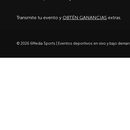
Transmite tu evento y
OBTÉN GANANCIAS
extras.
© 2026 6Media Sports | Eventos deportivos en vivo y bajo dema