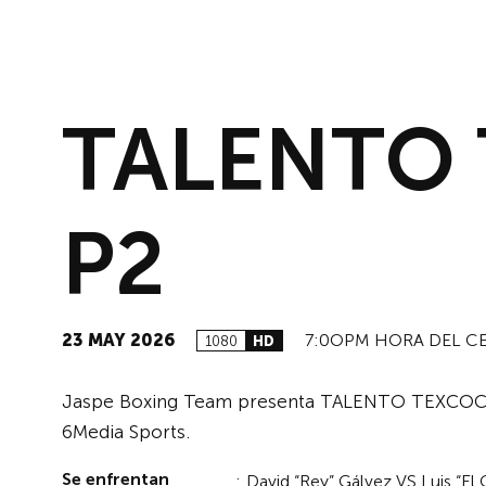
TALENTO
P2
23 MAY 2026
7:0OPM HORA DEL C
1080
HD
Jaspe Boxing Team presenta TALENTO TEXCOCANO
6Media Sports.
Se enfrentan
:
David “Rey” Gálvez VS Luis “El