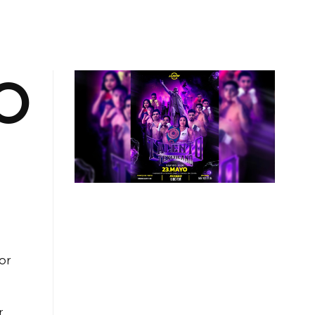
GAS
MI CUENTA
O
or
r