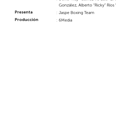
González, Alberto “Ricky” Ríos 
Presenta
:
Jaspe Boxing Team
Producción
:
6Media
EVENTOS PASADOS EN PPV
Eventos Relacion