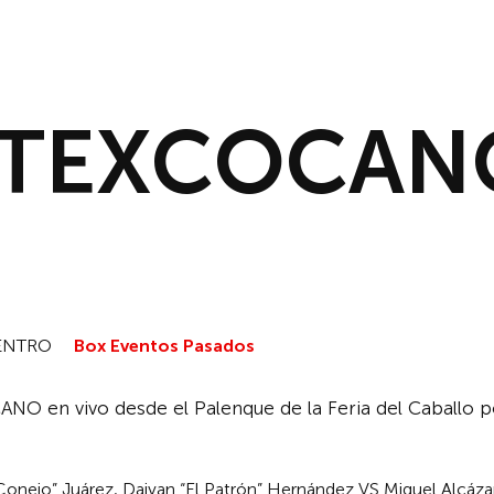
INICIO
NOTICIAS
DESCAR
 TEXCOCAN
ENTRO
Box Eventos Pasados
 en vivo desde el Palenque de la Feria del Caballo p
 Conejo” Juárez, Daivan “El Patrón” Hernández VS Miguel Alcáza