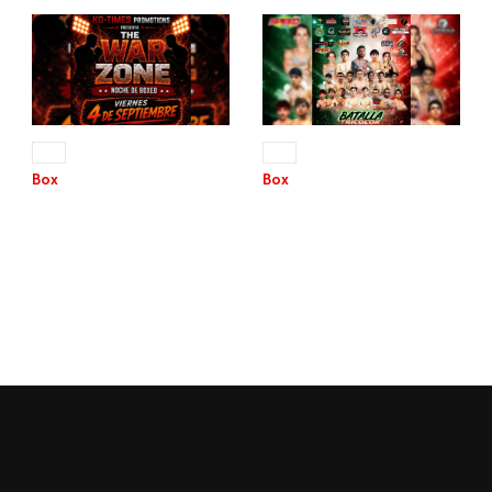
04 SEP 2026
12 SEP 2026
+13
+13
Box
Box
THE WAR ZONE
BATALLA EN EL RING