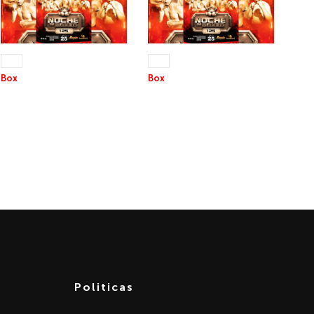
25 JUL 2026
25 JUL 2026
+13
+13
Box
Box
NOCHE DE BOXEO 125
NOCHE DE BOXEO 125
Parte 1
Parte 2
Politicas