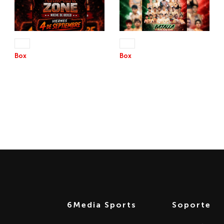
04 SEP 2026
12 SEP 2026
+13
+13
Box
Box
THE WAR ZONE
BATALLA EN EL RING
6Media Sports
Soporte