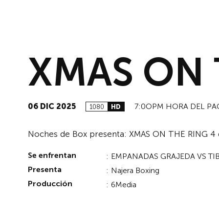
XMAS ON 
06 DIC 2025
7:0OPM HORA DEL PA
1080
HD
Noches de Box presenta: XMAS ON THE RING 4 de
Se enfrentan
:
EMPANADAS GRAJEDA VS TI
Presenta
:
Najera Boxing
Producción
:
6Media