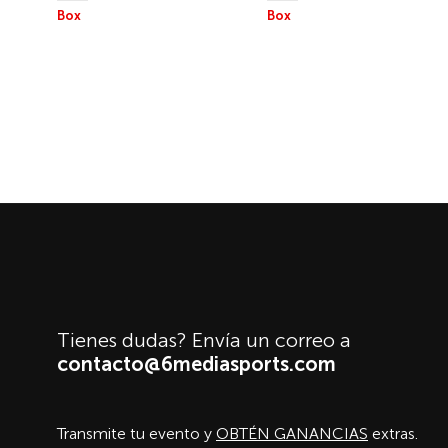
Box
Box
NOCHE DE
JR NOCHE DE BOXEO
CAMPEONES 3
Tienes dudas? Envía un correo a
contacto@6mediasports.com
Transmite tu evento y
OBTÉN GANANCIAS
extras.