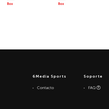
Box
Box
THE WAR ZONE
BATALLA EN EL RING
6Media Sports
Soporte
Contacto
FAQ