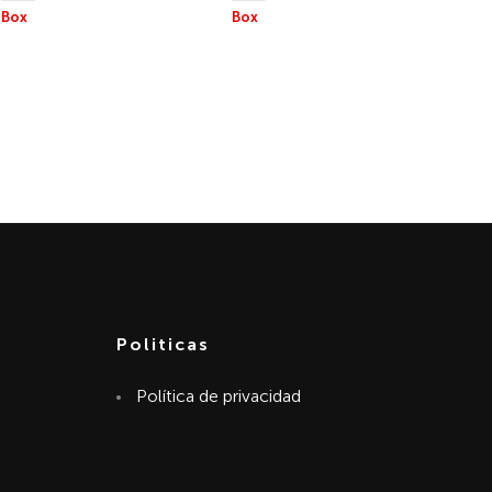
Box
Box
NOCHE DE BOXEO 125
NOCHE DE BOXEO 125
Parte 1
Parte 2
Politicas
Política de privacidad