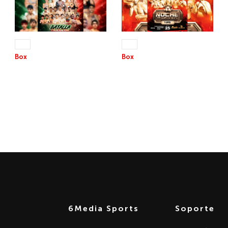
12 SEP 2026
25 JUL 2026
+13
+13
Box
Box
BATALLA EN EL RING
NOCHE DE BOXEO 125
Parte 1
6Media Sports
Soporte