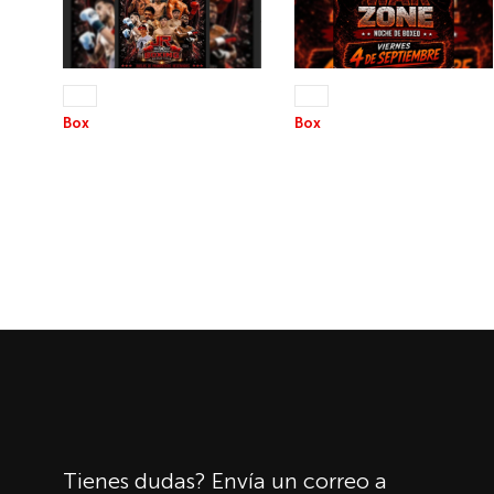
22 AGO 2026
04 SEP 2026
+13
+13
Box
Box
JR NOCHE DE BOXEO
THE WAR ZONE
Tienes dudas? Envía un correo a