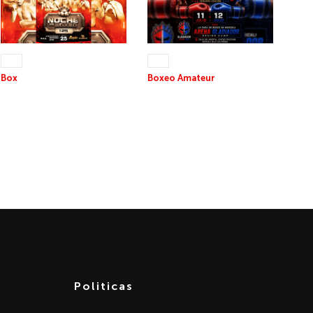
25 JUL 2026
12 JUL 26
+13
+13
Box
Boxeo Amateur
NOCHE DE BOXEO 125
SANGRE DE CAMPEÓN
Parte 2
3 FINALES
Politicas