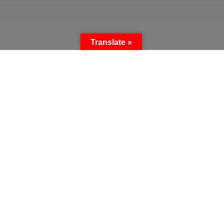
Translate »
JACOB CHANSY VS
JUAN ROMERO
20 JUN 2026
Peleas
1080
HD
Jacob Chansy VS Juan Humilde Romero. Pelea en
peso Ligero a 4 Rounds. Función de Cachanilla
Promotions.