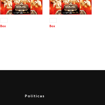
25 JUL 2026
25 JUL 2026
+13
+13
Box
Box
NOCHE DE BOXEO 125
NOCHE DE BOXEO 125
Parte 1
Parte 2
Politicas