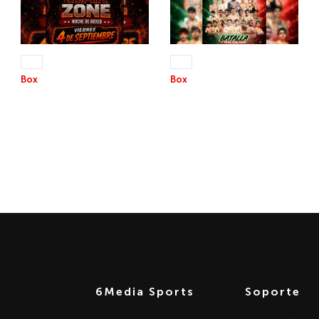
04 SEP 2026
12 SEP 2026
+13
+13
Box
Box
THE WAR ZONE
BATALLA EN EL RING
6Media Sports
Soporte