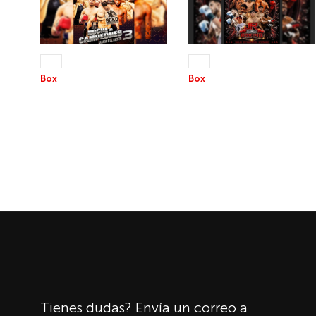
08 AGO 2026
22 AGO 2026
+13
+13
Box
Box
NOCHE DE
JR NOCHE DE BOXEO
CAMPEONES 3
Tienes dudas? Envía un correo a