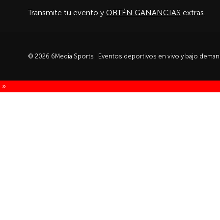
Transmite tu evento y
OBTÉN GANANCIAS
extras.
© 2026 6Media Sports | Eventos deportivos en vivo y bajo dema
 »