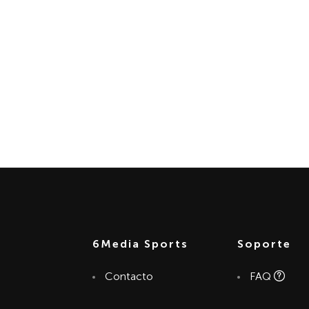
INICIO
NOTICIAS
DESCAR
nto de contrase
6Media Sports
Soporte
Contacto
FAQ